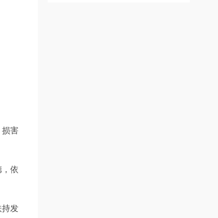
、损害
德，依
扶持发